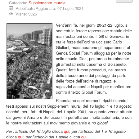
Categoria:
Supplemento murale
Pubblicato/Aggiornato: 07 Luglio 2021
Visite: 3326
Vent’anni fa, nei giorni 20-21-22 luglio, si
scatenò la feroce repressione statale delle
manifestazioni contro il G8 di Genova, in
cui le forze dell’ordine uccisero Carlo
Giuliani, massacrarono gli appartenenti al
Genoa Social Forum alloggiati per la notte
nella scuola Diaz, pestarono brutalmente
gli arrestati nella caserma di Bolzaneto.
Questi fatti furono preceduti, nel marzo
dello stesso anno dai pestaggi da parte
delle forze dell’ordine di ragazzi e
ragazzini accorsi a Napoli per manifestare
contro il terzo Global Forum.
Ricordiamo quei momenti ripubblicando i
testi apparsi sui nostri Supplementi murali del 16 luglio; 1 e 16 agosto;
nonché, per i fatti di Napoli, del 1 aprile 2001, su quanto venne attuato
dai governi Amato e Berlusconi in perfetta continuità autoritaria, e con
le nostre valutazioni sul movimento giovanile e
no global.
Per l’articolo del 16 luglio
clicca
qui
;
per l’articolo del 1 e 16 agosto
clicca
qui
;
per l’articolo del 1 aprile
clicca
qui
.