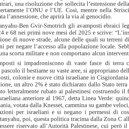
rari, una risoluzione che sollecita l’estensione dell
apertamente l’ONU e l’UE. Così, mentre nella Strisc
a l’annessione, che aprirà la via al genocidio.
anyahu-Ben Gvir-Smotrich gli avamposti ebraici lega
4 e 68 nei primi nove mesi del 2025 e scrive: “L’ins
ne di nuove strade, alcune delle quali su terreni di
uni per negare l’accesso alla popolazione locale. Seb
una scorta militare e non comportano alcun intervent
amposti si impadroniscono di vaste fasce
di terra 
 pascolo il bestiame su vaste aree, si appropriano del
sti, colonie e nuove città israeliane in Cisgiordani
gione, un altro 2% è stato dichiarato dallo Stato terr
to letteralmente rubato ai palestinesi costruendo il
sraeliana anteriore al 1967, detta Linea Verde: quind
ania, votata dalla Knesset, cammina su gambe veloci,
azioni per israeliani e si negano i permessi di cost
tanyahu, poi, questa politica tracima dalla Zona C a
essere riservato all’Autorità Palestinese, cui però 