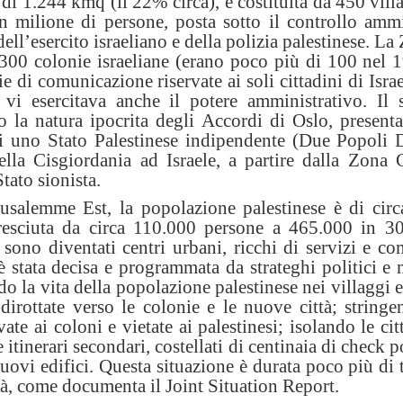
di 1.244 kmq (il 22% circa), è costituita da 450 villa
milione di persone, posta sotto il controllo ammi
ell’esercito israeliano e della polizia palestinese. La
 300 colonie israeliane (erano poco più di 100 nel 1
e di comunicazione riservate ai soli cittadini di Israel
e vi esercitava anche il potere amministrativo. Il 
o la natura ipocrita degli Accordi di Oslo, presenta
di uno Stato Palestinese indipendente (Due Popoli D
lla Cisgiordania ad Israele, a partire dalla Zona 
tato sionista.
usalemme Est, la popolazione palestinese è di cir
resciuta da circa 110.000 persone a 465.000 in 30
 sono diventati centri urbani, ricchi di servizi e c
è stata decisa e programmata da strateghi politici e m
o la vita della popolazione palestinese nei villaggi e
 dirottate verso le colonie e le nuove città; stringe
ate ai coloni e vietate ai palestinesi; isolando le cit
 itinerari secondari, costellati di centinaia di check p
uovi edifici. Questa situazione è durata poco più di 
ità, come documenta il Joint Situation Report.