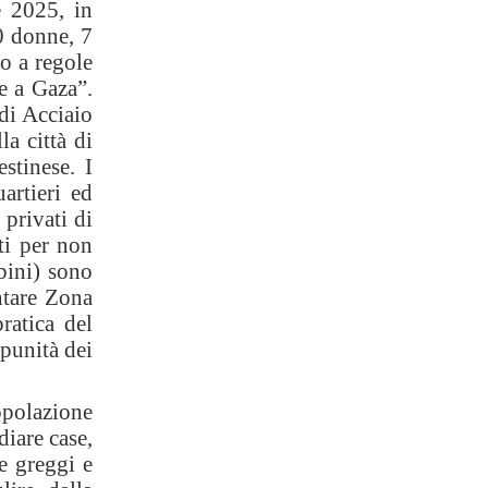
e 2025, in
0 donne, 7
to a regole
e a Gaza”.
di Acciaio
a città di
stinese. I
uartieri ed
 privati di
ati per non
bini) sono
ntare Zona
ratica del
mpunità dei
opolazione
diare case,
re greggi e