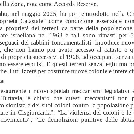
a della Zona, nota come Accords Reserve.
hu, nel maggio 2025, ha poi reintrodotto nella Ci
roprietà Catastale” come condizione essenziale no
a proprietà dei terreni da parte della popolazione. 
litare israeliana nel 1968 e tali sono rimasti per 
 seguaci dei rabbini fondamentalisti, introduce nuo
nesi, che non hanno più avuto accesso al catasto e 
 di proprietà successivi al 1968, ad occupanti senza t
no essere espulsi. E questi terreni senza legittimo p
e li utilizzerà per costruire nuove colonie e intere cit
za
auriente i nuovi spietati meccanismi legislativi e
. Tuttavia, è chiaro che questi meccanismi non 
o sionista e dei suoi coloni contro la popolazione p
itare in Cisgiordania”; “La violenza dei coloni e le
i movimento”; “Le demolizioni punitive delle abitaz