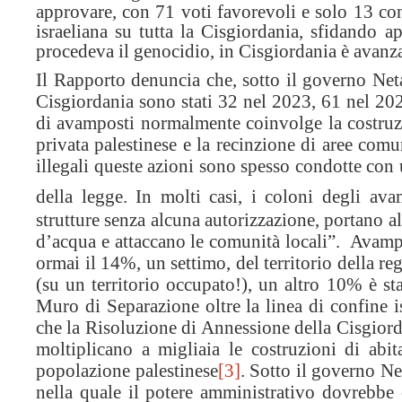
approvare, con 71 voti favorevoli e solo 13 cont
israeliana su tutta la Cisgiordania, sfidando 
procedeva il genocidio, in Cisgiordania è avanzat
Il Rapporto denuncia che, sotto il governo Net
Cisgiordania sono stati 32 nel 2023, 61 nel 202
di avamposti normalmente coinvolge la costruzio
privata palestinese e la recinzione di aree com
illegali queste azioni sono spesso condotte con 
della legge. In molti casi, i coloni degli av
strutture senza alcuna autorizzazione, portano al
d’acqua e attaccano le comunità locali”.
Avampo
ormai il 14%, un settimo, del territorio della re
(su un territorio occupato!), un altro 10% è sta
Muro di Separazione oltre la linea di confine i
che la Risoluzione di Annessione della Cisgiord
moltiplicano a migliaia le costruzioni di abit
popolazione palestinese
[3]
. Sotto il governo Ne
nella quale il potere amministrativo dovrebbe 