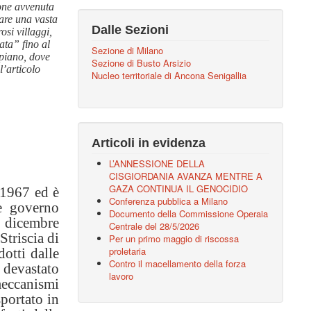
ione avvenuta
are una vasta
Dalle Sezioni
si villaggi,
ata” fino al
Sezione di Milano
mpiano, dove
Sezione di Busto Arsizio
l’articolo
Nucleo territoriale di Ancona Senigallia
Articoli in evidenza
L’ANNESSIONE DELLA
CISGIORDANIA AVANZA MENTRE A
GAZA CONTINUA IL GENOCIDIO
 1967 ed è
Conferenza pubblica a Milano
le governo
Documento della Commissione Operaia
9 dicembre
Centrale del 28/5/2026
Striscia di
Per un primo maggio di riscossa
proletaria
otti dalle
Contro il macellamento della forza
 devastato
lavoro
meccanismi
sportato in