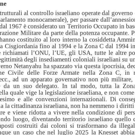
one
rutturali al controllo israeliano operate dal governo
Parlamento monocamerale), per passare dall’annession
 dal 1967 è considerato un Territorio Occupato in base
razione Militare da parte della potenza occupante. P
hanno costituito al loro interno la cosiddetta Ammin
 la Cisgiordania fino al 1994 e la Zona C dal 1994 in
richiamati l’ONU, l’UE, gli USA, tutte le altre po
gittimità degli insediamenti coloniali israeliani su un
erno Netanyahu ha spazzato via questa ipocrisia, de
one Civile delle Forze Armate nella Zona C, in 
e, ecc., ad un apparato governativo non più militare,
 e da un suo delegato. In tal modo, tutta la Zo
ella quale vige la legislazione israeliana, e non come
simo e alle convenzioni internazionali. Di conse
 la cittadinanza israeliana, non ha nemmeno i diritt
re e viene ridotta a vivere nella condizione di per
condo luogo, diventando territorio israeliano quello 
mposti costruiti dai coloni si trasformano da illega
nque un caso che nel luglio 2025 la Knesset abbia