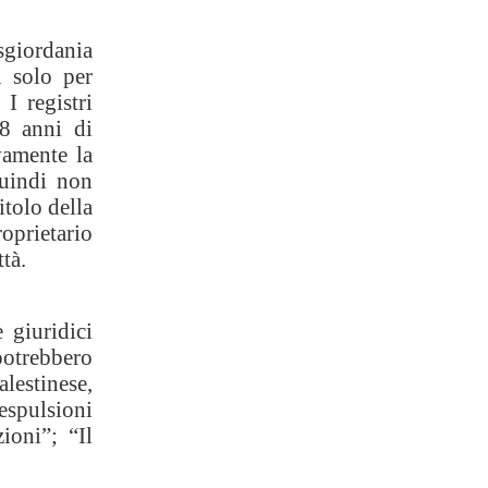
sgiordania
n solo per
I registri
58 anni di
vamente la
quindi non
itolo della
roprietario
tà.
 giuridici
potrebbero
alestinese,
 espulsioni
ioni”; “Il