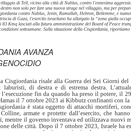
 villaggio di Tell, vicino alla città di Nablus, contro l’ennesima aggress
 destro non solo per fare una nuova strage nel villaggio, ma per prepar
 Cisgiordania contro Nablus, Jenin, Ramallah, Hebron, Betlemme, e numero
iscia di Gaza, l’esercito israeliano ha allargato la “zona gialla occup
gli 83 Kmq lasciati alla futura amministrazione del Board of Peace tru
condizioni sottoumane. Sulla situazione della Cisgiordania, riportiamo 
DANIA AVANZA
GENOCIDIO
la Cisgiordania risale alla Guerra dei Sei Giorni del
: laburisti, di destra e di estrema destra. L’attua
l’esecuzione fin da quando ha preso il potere, il 2
amas il 7 ottobre 2023 ai Kibbutz confinanti con la 
iordania è stata oggetto di attacchi mortiferi, cond
Colline, armate e protette dall’esercito, che hanno
nti, mentre il governo inventava ed utilizzava nuovi 
ne delle città. Dopo il 7 ottobre 2023, Israele ha e