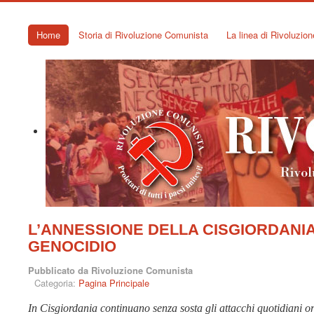
Home
Storia di Rivoluzione Comunista
La linea di Rivoluzio
L’ANNESSIONE DELLA CISGIORDANIA
GENOCIDIO
Pubblicato da Rivoluzione Comunista
Categoria:
Pagina Principale
In Cisgiordania continuano senza sosta gli attacchi quotidiani or