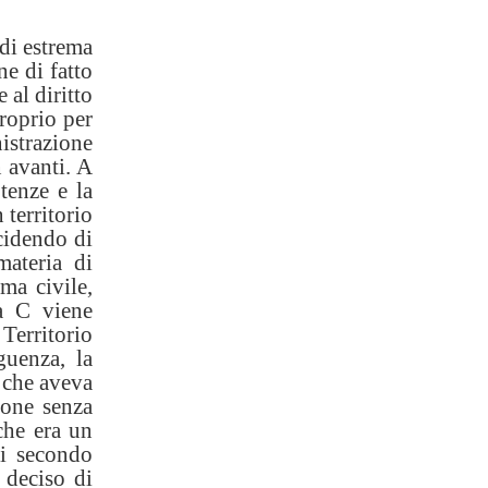
 di estrema
e di fatto
 al diritto
roprio per
istrazione
 avanti. A
tenze e la
 territorio
cidendo di
materia di
 ma civile,
na C viene
 Territorio
guenza, la
i che aveva
sone senza
che era un
li secondo
 deciso di