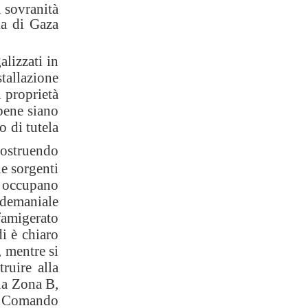
a sovranità
ia di Gaza
lizzati in
tallazione
 proprietà
bene siano
o di tutela
costruendo
le sorgenti
a occupano
a demaniale
 famigerato
i è chiaro
 mentre si
ruire alla
lla Zona B,
il Comando