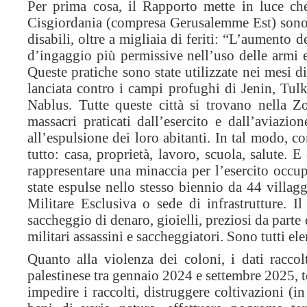
Per prima cosa, il Rapporto mette in luce che
Cisgiordania (compresa Gerusalemme Est) sono s
disabili, oltre a migliaia di feriti: “L’aumento d
d’ingaggio più permissive nell’uso delle armi e
Queste pratiche sono state utilizzate nei mesi
lanciata contro i campi profughi di Jenin, Tul
Nablus. Tutte queste città si trovano nella Zo
massacri praticati dall’esercito e dall’aviazion
all’espulsione dei loro abitanti. In tal modo, c
tutto: casa, proprietà, lavoro, scuola, salute. 
rappresentare una minaccia per l’esercito occu
state espulse nello stesso biennio da 44 villag
Militare Esclusiva o sede di infrastrutture. 
saccheggio di denaro, gioielli, preziosi da parte 
militari assassini e saccheggiatori. Sono tutti el
Quanto alla violenza dei coloni, i dati racco
palestinese tra gennaio 2024 e settembre 2025, te
impedire i raccolti, distruggere coltivazioni (in