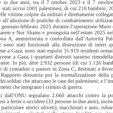
 in due anni, tra il 7 ottobre 2023 e il 7 ottobr
tati uccisi 1001 palestinesi, di cui 210 bambini, 2
elle vittime colpite da militari è direttamente collega
 all’adozione di pratiche di combattimento utilizzat
 di gennaio-febbraio 2025 durante l’operazione Muro 
karem e Nur Shams e proseguita nell’estate 2025 nell
na A, amministrata e controllata dall’Autorità Pale
e sono stati funzionali alla distruzione di interi q
ome a Gaza, sono stati espulsi 31.919 residenti ormai
E come a Gaza, i quartieri distrutti saranno rimodell
pante. In più, altre 2.932 persone (di cui 1.126 bam
gi di contadini o pastori in Zona C, destinati a dive
Il Rapporto denuncia poi la normalizzazione della p
dei soldati che attaccano le case dei palestinesi; e l’i
ementi che integrano i crimini di guerra.
lti dall’ONU segnalano 2.660 attacchi contro la p
si a ferire o uccidere (33 persone in due anni), incen
 particolare storici uliveti), macchinari e auto, ruba