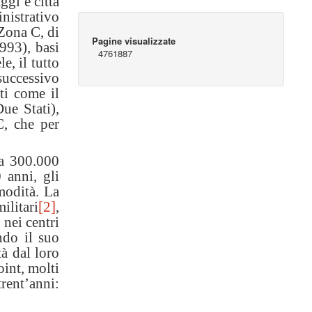
ggi e città
nistrativo
 Zona C, di
Pagine visualizzate
993), basi
4761887
e, il tutto
successivo
ti come il
ue Stati),
C, che per
ca 300.000
 anni, gli
omodità. La
ilitari
[2]
,
 nei centri
ndo il suo
tà dal loro
oint, molti
trent’anni: