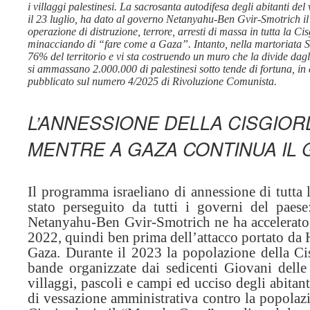
i villaggi palestinesi. La sacrosanta autodifesa degli abitanti del
il 23 luglio, ha dato al governo Netanyahu-Ben Gvir-Smotrich il
operazione di distruzione, terrore, arresti di massa in tutta la
minacciando di “fare come a Gaza”. Intanto, nella martoriata Str
76% del territorio e vi sta costruendo un muro che la divide da
si ammassano 2.000.000 di palestinesi sotto tende di fortuna, in 
pubblicato sul numero 4/2025 di Rivoluzione Comunista.
L’ANNESSIONE DELLA CISGIOR
MENTRE A GAZA CONTINUA IL 
Il programma israeliano di annessione di tutta 
stato perseguito da tutti i governi del paese
Netanyahu-Ben Gvir-Smotrich ne ha accelerato 
2022, quindi ben prima dell’attacco portato da H
Gaza. Durante il 2023 la popolazione della Cisg
bande organizzate dai sedicenti Giovani delle 
villaggi, pascoli e campi ed ucciso degli abita
di vessazione amministrativa contro la popolazio