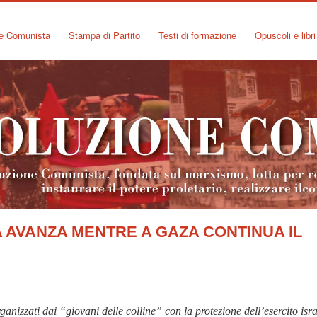
ne Comunista
Stampa di Partito
Testi di formazione
Opuscoli e libri
 AVANZA MENTRE A GAZA CONTINUA IL
ganizzati dai “giovani delle colline” con la protezione dell’esercito isr