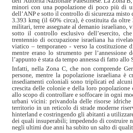
dell’Autorità Nazionale Palestinese. La Zona B, 
minori con una popolazione di poco più di un 
dell’ANP e sotto il controllo di sicurezza misto d
3.393 kmq (il 60% circa), è costituita da oltre
militari, terre assegnate al demanio israeliano, vi
sotto il controllo esclusivo dell’esercito, ch
trentennio di occupazione israeliana ha rivelat
viatico – temporaneo - verso la costituzione 
mentre erano lo strumento per l’annessione de
l’appunto è stata da tempo annessa di fatto allo S
Infatti, nella Zona C, che non comprende Ger
persone, mentre la popolazione israeliana è c
insediamenti coloniali sono triplicati ed alcuni
crescita delle colonie e della loro popolazione 
allo scopo di controllare e soffocare in ogni mod
urbani vicini: privandola delle risorse idriche
territorio in un reticolo di strade moderne riserv
hinterland e costringendo gli abitanti a utilizzare
dei quali insuperabili; impedendo di costruire n
negli ultimi due anni ha subito un salto di qual