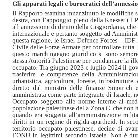
Gli apparati legali e burocratici dell’annessi
Il Rapporto esamina innanzitutto le modifiche st
destra, con l’appoggio pieno della Knesset (il 
all’annessione di diritto della Cisgiordania, che
internazionale e pertanto soggetto ad Amminist
questa ragione, le Israel Defence Forces – IDF 
Civile delle Forze Armate per controllare tutta
questo marchingegno giuridico si sono sempre 
stessa Autorità Palestinese per condannare la ille
occupato. Tra giugno 2023 e luglio 2024 il gov
trasferire le competenze della Amministrazi
urbanistica, agricoltura, foreste, infrastruttur
diretto dal ministro delle finanze Smotrich
amministrata come parte integrante di Israele, n
Occupato soggetto alle norme interne al mede
popolazione palestinese della Zona C, che non ha
quando era soggetta all’amministrazione milita
diritti in un regime di rigida apartheid. In se
territorio occupato palestinese, decine di ava
l’ONU in legittimi secondo Israele. Non è du