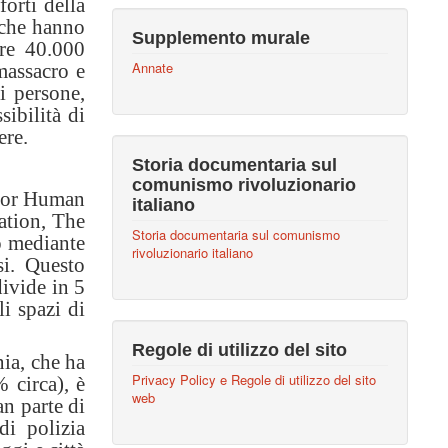
orti della
 che hanno
Supplemento murale
tre 40.000
Annate
massacro e
i persone,
sibilità di
ere.
Storia documentaria sul
comunismo rivoluzionario
s for Human
italiano
ation, The
Storia documentaria sul comunismo
o mediante
rivoluzionario italiano
si. Questo
divide in 5
i spazi di
Regole di utilizzo del sito
ia, che ha
Privacy Policy e Regole di utilizzo del sito
 circa), è
web
an parte di
di polizia