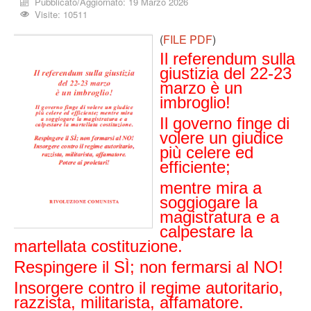
Pubblicato/Aggiornato: 19 Marzo 2026
Visite: 10511
(
FILE PDF
)
Il referendum sulla
giustizia del 22-23
marzo è un
imbroglio!
Il governo finge di
volere un giudice
più celere ed
efficiente;
mentre mira a
soggiogare la
magistratura e a
calpestare la
martellata costituzione.
Respingere il SÌ; non fermarsi al NO!
Insorgere contro il reg
ime autoritario,
razzista, militarista, affamatore.