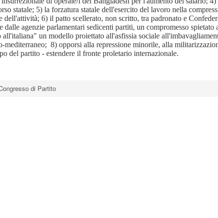
o insurrezionale di operaie/i del Bangladesh per l'aumento del salario; 4) 
o statale; 5) la forzatura statale dell'esercito del lavoro nella compres
e dell'attività; 6) il patto scellerato, non scritto, tra padronato e Confede
e dalle agenzie parlamentari sedicenti partiti, un compromesso spietato a
 all'italiana" un modello proiettato all'asfissia sociale all'imbavagliamen
ro-mediterraneo; 8) opporsi alla repressione minorile, alla militarizzazio
po del partito - estendere il fronte proletario internazionale.
 Congresso di Partito