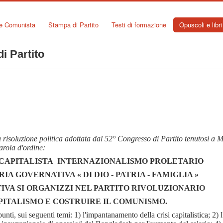
ne Comunista
Stampa di Partito
Testi di formazione
Opuscoli e libri
i Partito
risoluzione politica adottata dal 52° Congresso di Partito tenutosi a M
arola d'ordine:
CAPITALISTA INTERNAZIONALISMO PROLETARIO
A GOVERNATIVA « DI DIO - PATRIA - FAMIGLIA »
VA SI ORGANIZZI NEL PARTITO RIVOLUZIONARIO
APITALISMO E COSTRUIRE IL COMUNISMO.
punti, sui seguenti temi: 1) l'impantanamento della crisi capitalistica; 2)