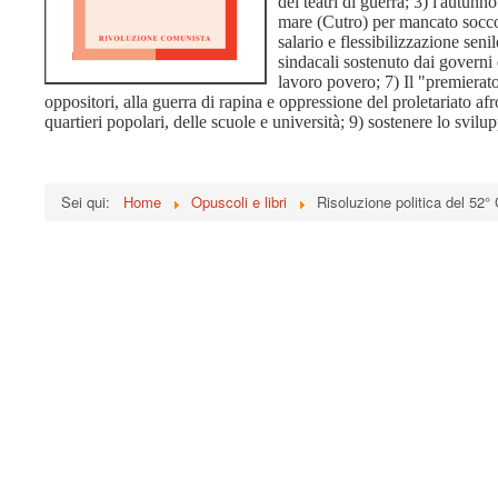
dei teatri di guerra; 3) l'autunn
mare (Cutro) per mancato soccors
salario e flessibilizzazione senil
sindacali sostenuto dai governi 
lavoro povero; 7) Il "premierato
oppositori, alla guerra di rapina e oppressione del proletariato af
quartieri popolari, delle scuole e università; 9) sostenere lo svilup
Sei qui:
Home
Opuscoli e libri
Risoluzione politica del 52°