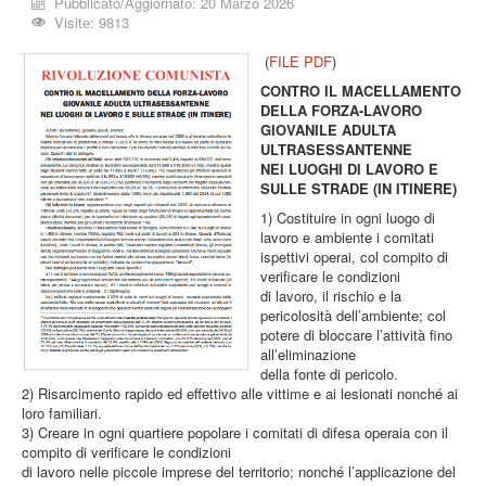
Pubblicato/Aggiornato: 20 Marzo 2026
Visite: 9813
(
FILE PDF
)
CONTRO IL MACELLAMENTO
DELLA FORZA-LAVORO
GIOVANILE ADULTA
ULTRASESSANTENNE
NEI LUOGHI DI LAVORO E
SULLE STRADE (IN ITINERE)
1) Costituire in ogni luogo di
lavoro e ambiente i comitati
ispettivi operai, col compito di
verificare le condizioni
di lavoro, il rischio e la
pericolosità dell’ambiente; col
potere di bloccare l’attività fino
all’eliminazione
della fonte di pericolo.
2) Risarcimento rapido ed effettivo alle vittime e ai lesionati nonché ai
loro familiari.
3) Creare in ogni quartiere popolare i comitati di difesa operaia con il
compito di verificare le condizioni
di lavoro nelle piccole imprese del territorio; nonché l’applicazione del