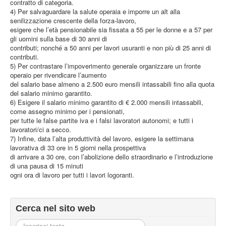
contratto di categoria.
4) Per salvaguardare la salute operaia e imporre un alt alla
senilizzazione crescente della forza-lavoro,
esigere che l’età pensionabile sia fissata a 55 per le donne e a 57 per
gli uomini sulla base di 30 anni di
contributi; nonché a 50 anni per lavori usuranti e non più di 25 anni di
contributi.
5) Per contrastare l’impoverimento generale organizzare un fronte
operaio per rivendicare l’aumento
del salario base almeno a 2.500 euro mensili intassabili fino alla quota
del salario minimo garantito.
6) Esigere il salario minimo garantito di € 2.000 mensili intassabili,
come assegno minimo per i pensionati,
per tutte le false partite iva e i falsi lavoratori autonomi; e tutti i
lavoratori/ci a secco.
7) Infine, data l’alta produttività del lavoro, esigere la settimana
lavorativa di 33 ore in 5 giorni nella prospettiva
di arrivare a 30 ore, con l’abolizione dello straordinario e l’introduzione
di una pausa di 15 minuti
ogni ora di lavoro per tutti i lavori logoranti.
Cerca nel sito web