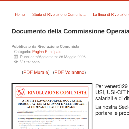
Home
Storia di Rivoluzione Comunista
La linea di Rivoluzio
Documento della Commissione Operaia 
Pubblicato da Rivoluzione Comunista
Categoria:
Pagina Principale
Pubblicato/Aggiornato: 28 Maggio 2026
Visite: 5515
(
PDF Murale
) (
PDF Volantino
Per venerdì29
USI, USI-CIT h
salariali e di d
La nostra Sezi
portare le prop